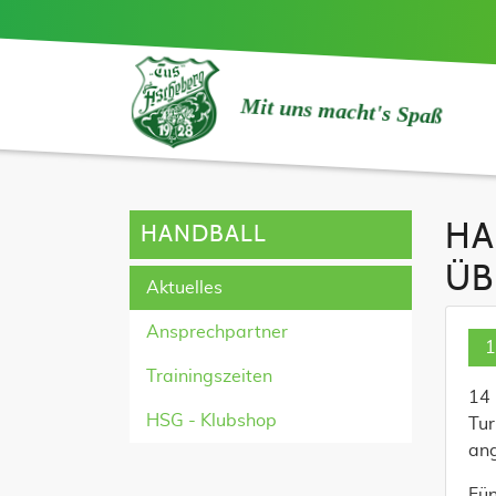
Mit uns macht's Spaß
HA
HANDBALL
ÜB
Aktuelles
Ansprechpartner
1
Trainingszeiten
14 
HSG - Klubshop
Tur
an
Fün