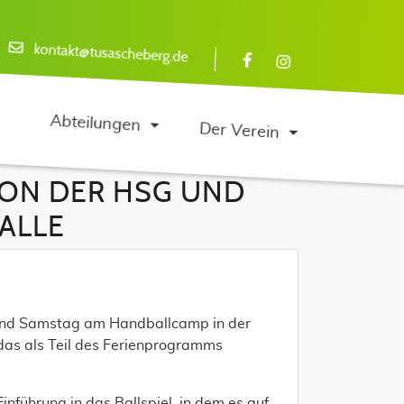
kontakt@tusascheberg.de
Abteilungen
Der Verein
VON DER HSG UND
ALLE
g und Samstag am Handballcamp in der
das als Teil des Ferienprogramms
nführung in das Ballspiel, in dem es auf