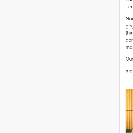
Tea
Nac
geg
(hi
der
mal
Que
me