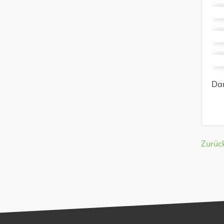
Dan
Zurüc